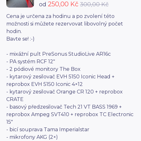
250,00 Kč
od
300,00 Kč
Cena je určena za hodinu a po zvolení této
možnosti si můžete rezervovat libovolný počet
hodin.
Bavte se! :-)
- mixážní pult PreSonus StudioLive AR16c
- PA systém RCF 12"
- 2 pódiové monitory The Box
- kytarový zesilovač EVH 5150 Iconic Head +
reprobox EVH 5150 Iconic 4×12
- kytarový zesilovač Orange CR 120 + reprobox
CRATE
- basový předzesilovač Tech 21 VT BASS 1969 +
reprobox Ampeg SVT410 + reprobox TC Electronic
15"
- bicí souprava Tama Imperialstar
- mikrofony AKG (2×)