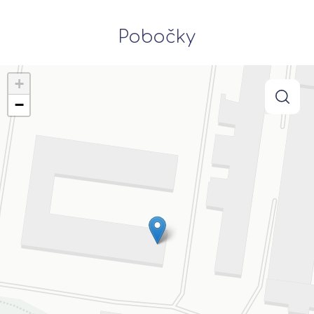
Pobočky
+
−
searc