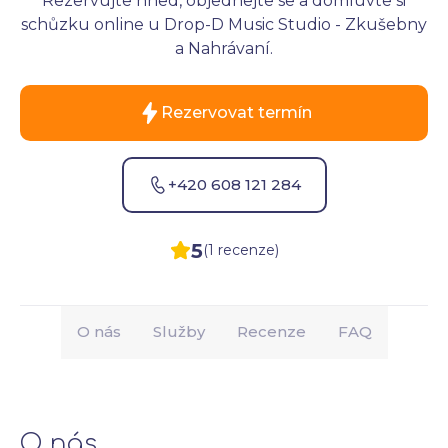
Rezervujte hned, objednejte se a domluvte si
schůzku online u Drop-D Music Studio - Zkušebny
a Nahrávaní.
Rezervovat termín
+420 608 121 284
5
(1 recenze)
O nás
Služby
Recenze
FAQ
O nás